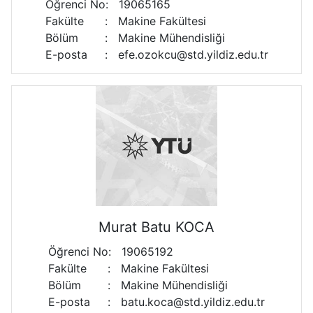
Öğrenci No
:
19065165
Fakülte
:
Makine Fakültesi
Bölüm
:
Makine Mühendisliği
E-posta
:
efe.ozokcu@std.yildiz.edu.tr
Murat Batu KOCA
Öğrenci No
:
19065192
Fakülte
:
Makine Fakültesi
Bölüm
:
Makine Mühendisliği
E-posta
:
batu.koca@std.yildiz.edu.tr