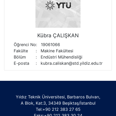
Kübra ÇALIŞKAN
Öğrenci No
:
19061066
Fakülte
:
Makine Fakültesi
Bölüm
:
Endüstri Mühendisliği
E-posta
:
kubra.caliskan@std.yildiz.edu.tr
Yıldız Teknik Üniversitesi, Barbaros Bulvarı,
A Blok, Kat:3, 34349 Beşiktaş/İstanbul
Tel:+90 212 383 27 65
Faks:+90 212 383 30 24