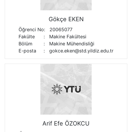
Gökçe EKEN
Öğrenci No
:
20065077
Fakülte
:
Makine Fakültesi
Bölüm
:
Makine Mühendisliği
E-posta
:
gokce.eken@std.yildiz.edu.tr
Arif Efe ÖZOKCU