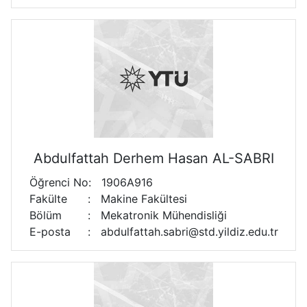
Abdulfattah Derhem Hasan AL-SABRI
Öğrenci No
:
1906A916
Fakülte
:
Makine Fakültesi
Bölüm
:
Mekatronik Mühendisliği
E-posta
:
abdulfattah.sabri@std.yildiz.edu.tr