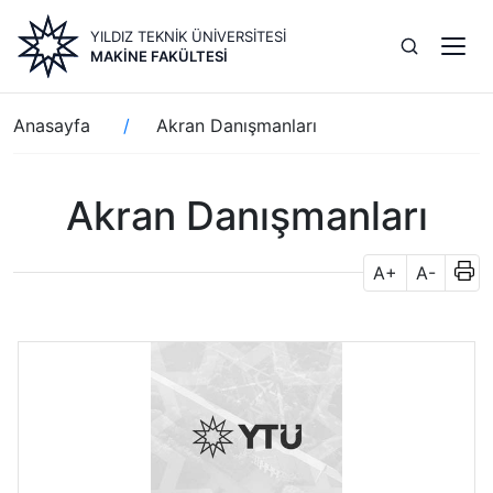
Ana
YILDIZ TEKNİK ÜNİVERSİTESİ
içeriğe
MAKİNE FAKÜLTESİ
atla
Sayfa
Anasayfa
Akran Danışmanları
yolu
Akran Danışmanları
A+
A-