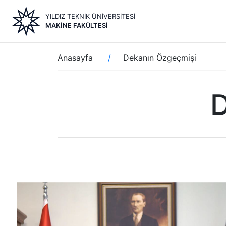
Ana
YILDIZ TEKNİK ÜNİVERSİTESİ
içeriğe
MAKİNE FAKÜLTESİ
atla
Sayfa
Anasayfa
Dekanın Özgeçmişi
yolu
D