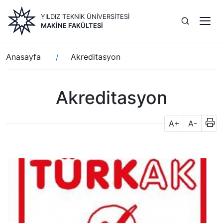
Ana
YILDIZ TEKNİK ÜNİVERSİTESİ
içeriğe
MAKİNE FAKÜLTESİ
atla
Sayfa
Anasayfa
Akreditasyon
yolu
Akreditasyon
A+
A-