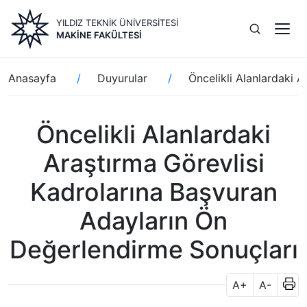
Ana
YILDIZ TEKNİK ÜNİVERSİTESİ
içeriğe
MAKİNE FAKÜLTESİ
atla
Sayfa
Anasayfa
Duyurular
Öncelikli Alanlardaki 
yolu
Öncelikli Alanlardaki
Araştırma Görevlisi
Kadrolarına Başvuran
Adayların Ön
Değerlendirme Sonuçları
A+
A-